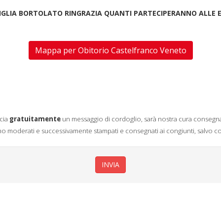
IGLIA BORTOLATO RINGRAZIA QUANTI PARTECIPERANNO ALLE E
Mappa per Obitorio Castelfranco Veneto
cia
gratuitamente
un messaggio di cordoglio, sarà nostra cura consegna
nno moderati e successivamente stampati e consegnati ai congiunti, salvo co
INVIA