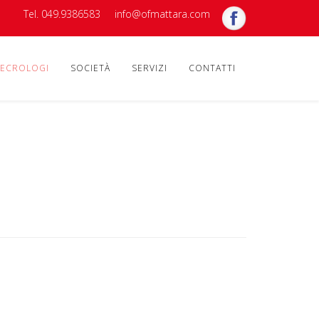
Tel. 049.9386583
info@ofmattara.com
ECROLOGI
SOCIETÀ
SERVIZI
CONTATTI